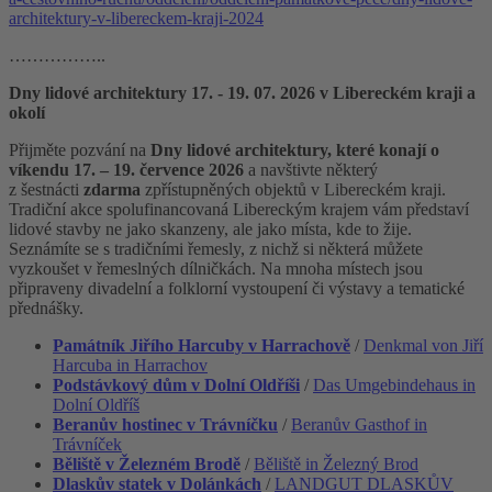
architektury-v-libereckem-kraji-2024
……………..
Dny lidové architektury 17. - 19. 07. 2026 v Libereckém kraji a
okolí
Přijměte pozvání na
Dny lidové architektury, které konají o
víkendu 17. – 19. července 2026
a navštivte některý
z šestnácti
zdarma
zpřístupněných objektů v Libereckém kraji.
Tradiční akce spolufinancovaná Libereckým krajem vám představí
lidové stavby ne jako skanzeny, ale jako místa, kde to žije.
Seznámíte se s tradičními řemesly, z nichž si některá můžete
vyzkoušet v řemeslných dílničkách. Na mnoha místech jsou
připraveny divadelní a folklorní vystoupení či výstavy a tematické
přednášky.
Památník Jiřího Harcuby v Harrachově
/
Denkmal von Jiří
Harcuba in Harrachov
Podstávkový dům v Dolní Oldříši
/
Das Umgebindehaus in
Dolní Oldříš
Beranův hostinec v Trávníčku
/
Beranův Gasthof in
Trávníček
Běliště v Železném Brodě
/
Běliště in Železný Brod
Dlaskův statek v Dolánkách
/
LANDGUT DLASKŮV