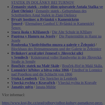
STATEK IN DOLÁNKY BEI TURNOV
Zemanův statek - rodný dům spisovatele Antala Staška ve
Zlaté Olešnici
/
Zemanův statek - Geburtshaus des
Schriftstellers Antal Stašek in Zlatá Olešnice
Bývalý hostinec u Ryšánků v Kamenickém
Šenově
/
Ehemaliger Gasthof U Ryšánků in Kamenický
Šenov.
Stará škola v Křižanech
/
Die Alte Schule in Křižany
Papírna v Hamru na Jezeře
/
Die Papiermühle in Hamr na
Jezeře
Roubenka Vlastivědného muzea a galerie v Železnici
/
Blockhaus des Heimatmuseums und der Galerie in Železnice
Bylinkový areál plný řemesel v Jílovecké ulici
v Semilech
/
Kräuterareal voller Handwerke in der Jílovecká-
Straße in Semily
Boučkův statek na Malé Skále
/
Bouček-Hof in Malá Skála.
Lomnický hřbitov a bitva roku 1866
/
Friedhof in Lomnice
nad Popelkou und die Schlacht von 1866
Sýpka Lemberk
/
Die Speicher in Lemberk
Vísecká rychta v Kravařích
/
Vísecká rychta in Kravaře
Janatův mlýn
/
Janata-Mühle
Více informací:
https://www.kraj-lbc.cz/urad/odbory/odbor-kultury-pamatkove-pece-