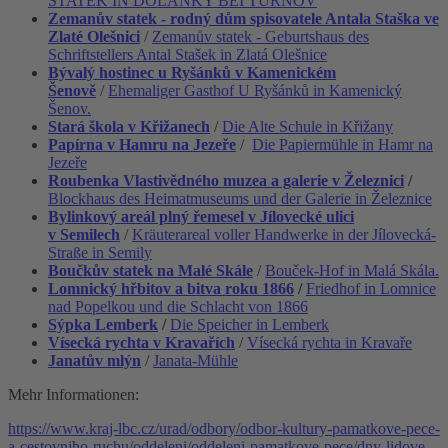
STATEK IN DOLÁNKY BEI TURNOV
Zemanův statek - rodný dům spisovatele Antala Staška ve
Zlaté Olešnici
/
Zemanův statek - Geburtshaus des
Schriftstellers Antal Stašek in Zlatá Olešnice
Bývalý hostinec u Ryšánků v Kamenickém
Šenově
/
Ehemaliger Gasthof U Ryšánků in Kamenický
Šenov.
Stará škola v Křižanech
/
Die Alte Schule in Křižany
Papírna v Hamru na Jezeře
/
Die Papiermühle in Hamr na
Jezeře
Roubenka Vlastivědného muzea a galerie v Železnici
/
Blockhaus des Heimatmuseums und der Galerie in Železnice
Bylinkový areál plný řemesel v Jílovecké ulici
v Semilech
/
Kräuterareal voller Handwerke in der Jílovecká-
Straße in Semily
Boučkův statek na Malé Skále
/
Bouček-Hof in Malá Skála.
Lomnický hřbitov a bitva roku 1866
/
Friedhof in Lomnice
nad Popelkou und die Schlacht von 1866
Sýpka Lemberk
/
Die Speicher in Lemberk
Vísecká rychta v Kravařích
/
Vísecká rychta in Kravaře
Janatův mlýn
/
Janata-Mühle
Mehr Informationen:
https://www.kraj-lbc.cz/urad/odbory/odbor-kultury-pamatkove-pece-
a-cestovniho-ruchu/oddeleni/oddeleni-pamatkove-pece/dny-lidove-