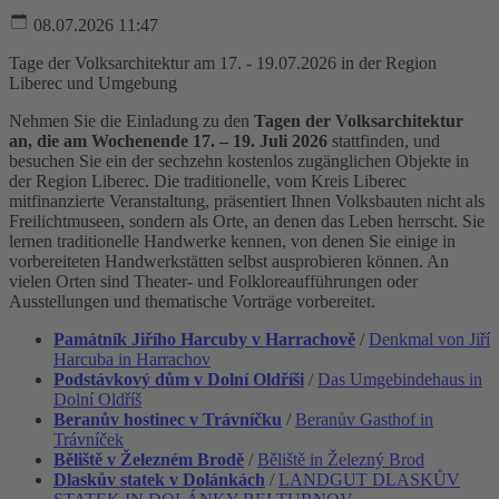
08.07.2026 11:47
Tage der Volksarchitektur am 17. - 19.07.2026 in der Region
Liberec und Umgebung
Nehmen Sie die Einladung zu den
Tagen der Volksarchitektur
an, die am Wochenende 17. – 19. Juli 2026
stattfinden, und
besuchen Sie ein der sechzehn kostenlos zugänglichen Objekte in
der Region Liberec. Die traditionelle, vom Kreis Liberec
mitfinanzierte Veranstaltung, präsentiert Ihnen Volksbauten nicht als
Freilichtmuseen, sondern als Orte, an denen das Leben herrscht. Sie
lernen traditionelle Handwerke kennen, von denen Sie einige in
vorbereiteten Handwerkstätten selbst ausprobieren können. An
vielen Orten sind Theater- und Folkloreaufführungen oder
Ausstellungen und thematische Vorträge vorbereitet.
Památník Jiřího Harcuby v Harrachově
/
Denkmal von Jiří
Harcuba in Harrachov
Podstávkový dům v Dolní Oldříši
/
Das Umgebindehaus in
Dolní Oldříš
Beranův hostinec v Trávníčku
/
Beranův Gasthof in
Trávníček
Běliště v Železném Brodě
/
Běliště in Železný Brod
Dlaskův statek v Dolánkách
/
LANDGUT DLASKŮV