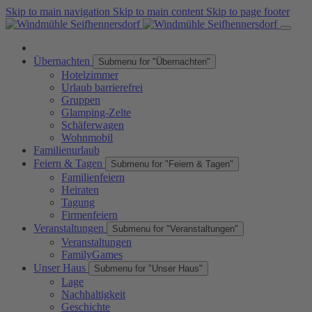
Skip to main navigation
Skip to main content
Skip to page footer
Übernachten
Submenu for "Übernachten"
Hotelzimmer
Urlaub barrierefrei
Gruppen
Glamping-Zelte
Schäferwagen
Wohnmobil
Familienurlaub
Feiern & Tagen
Submenu for "Feiern & Tagen"
Familienfeiern
Heiraten
Tagung
Firmenfeiern
Veranstaltungen
Submenu for "Veranstaltungen"
Veranstaltungen
FamilyGames
Unser Haus
Submenu for "Unser Haus"
Lage
Nachhaltigkeit
Geschichte