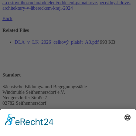
a-cestovniho-ruchu/oddeleni/oddeleni-pamatkove-pece/dny-lidove-
architektury-v-libereckem-kraji-2024
Back
Related Files
DLA_v_LK_2026_celkový_plakát_A3.pdf
993 KB
Standort
Sächsische Bildungs- und Begegnungsstätte
Windmühle Seifhennersdorf e.V.
Neugersdorfer Straße 7
02782 Seifhennersdorf
Kontakt
Telefon:
+49 3586 340980
E-Mail:
info@windmuehle-seifhennersdorf.de