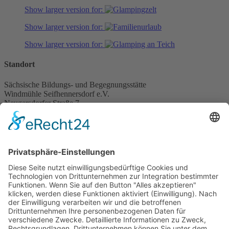
Show larger version for:
Show larger version for:
Show larger version for:
Standort
Sächsische Bildungs- und Begegnungsstätte
Windmühle Seifhennersdorf e.V.
Neugersdorfer Straße 7
02782 Seifhennersdorf
Anfrage
Buchung
Kontakt
Telefon:
+49 3586 340980
E-Mail:
info@windmuehle-seifhennersdorf.de
Service & Downloads
2026 Familienurlaub (pdf)
2026 Events Windmühle Seifhennersdorf (pdf)